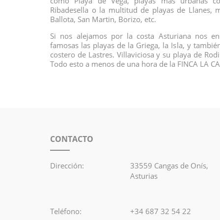
como Playa de Vega, playas más urbanas c
Ribadesella o la multitud de playas de Llanes,
Ballota, San Martin, Borizo, etc.
Si nos alejamos por la costa Asturiana nos e
famosas las playas de la Griega, la Isla, y tambi
costero de Lastres. Villaviciosa y su playa de Rod
Todo esto a menos de una hora de la FINCA LA C
CONTACTO
Dirección:
33559 Cangas de Onís,
Asturias
Teléfono:
+34 687 32 54 22