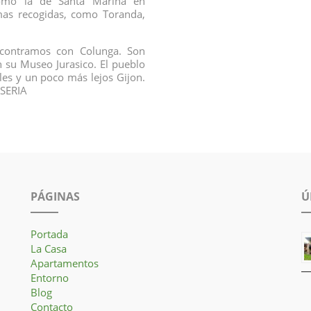
omo la de Santa Marina en
 mas recogidas, como Toranda,
ncontramos con Colunga. Son
én su Museo Jurasico. El pueblo
iles y un poco más lejos Gijon.
ASERIA
PÁGINAS
Ú
Portada
La Casa
Apartamentos
Entorno
Blog
Contacto