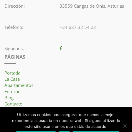
Dirección:
33559 Cangas de Onís, Asturias
Teléfono:
+34 687 32 54 22
Síguenos:
PÁGINAS
Portada
La Casa
Apartamentos
Entorno
Blog
Contacto
Utilizamos cookies para asegurar que damos la mejor
experiencia al usuario en nuestra web. Si sigues utilizando
este sitio asumiremos que estás de acuerdo.
Portada
Aviso legal
Política de privacidad
Política de cancelación &